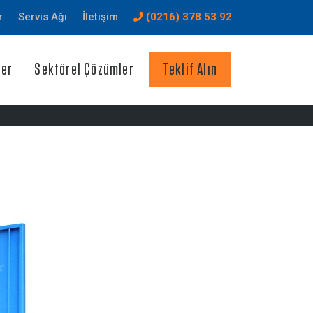
r
Servis Ağı
İletişim
(0216) 378 53 92
ler
Sektörel Çözümler
Teklif Alın