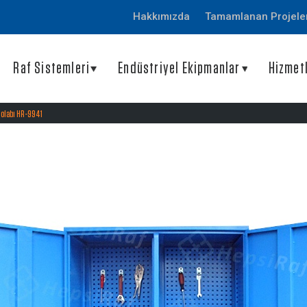
Hakkımızda
Tamamlanan Projele
Raf Sistemleri
Endüstriyel Ekipmanlar
Hizmet
olabı HR-9941