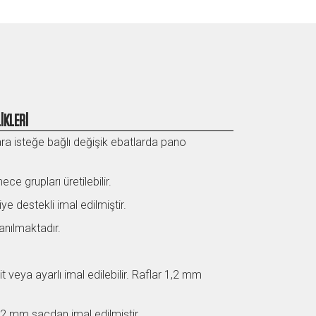
İKLERİ
ra isteğe bağlı değişik ebatlarda pano
ce grupları üretilebilir.
ye destekli imal edilmiştir.
lanılmaktadır.
it veya ayarlı imal edilebilir. Raflar 1,2 mm
 ,2 mm sacdan imal edilmiştir.