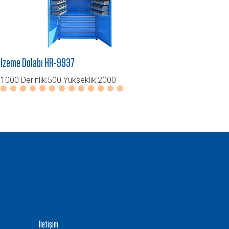
lzeme Dolabı HR-9937
Malzeme Dol
:1000 Derinlik:500 Yükseklik:2000
En: 1000 Der
İletişim