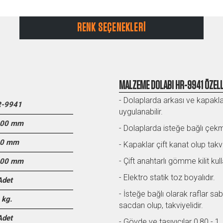
RENK SEÇENEKLERİ
MALZEME DOLABI HR-9941 ÖZELL
- Dolaplarda arkası ve kapakla
-9941
uygulanabilir.
00 mm
- Dolaplarda isteğe bağlı çekme
0 mm
- Kapaklar çift kanat olup takvi
- Çift anahtarlı gömme kilit kul
00 mm
- Elektro statik toz boyalıdır.
Adet
- İsteğe bağlı olarak raflar sab
 kg.
sacdan olup, takviyelidir.
Adet
- Gövde ve taşıyıcılar 0,80 - 1