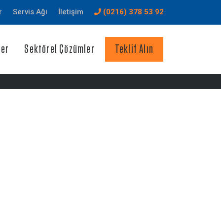
r
Servis Ağı
İletişim
(0216) 378 53 92
ler
Sektörel Çözümler
Teklif Alın