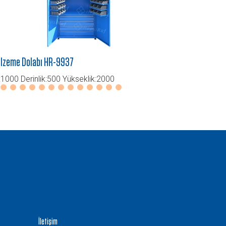
lzeme Dolabı HR-9937
Malzeme Dol
:1000 Derinlik:500 Yükseklik:2000
En: 1000 Der
İletişim