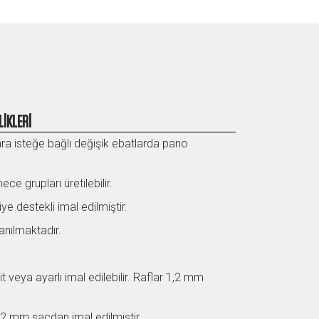
İKLERİ
ra isteğe bağlı değişik ebatlarda pano
e grupları üretilebilir.
ye destekli imal edilmiştir.
lanılmaktadır.
it veya ayarlı imal edilebilir. Raflar 1,2 mm
 ,2 mm sacdan imal edilmiştir.