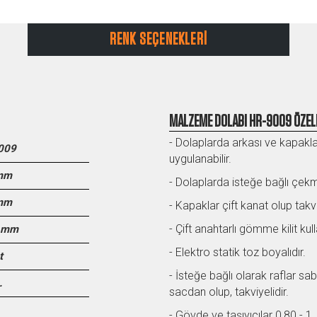
RENK SEÇENEKLERİ
MALZEME DOLABI HR-9009 ÖZELL
- Dolaplarda arkası ve kapakla
009
uygulanabilir.
mm
- Dolaplarda isteğe bağlı çekmec
mm
- Kapaklar çift kanat olup takvi
- Çift anahtarlı gömme kilit kul
 mm
- Elektro statik toz boyalıdır.
t
- İsteğe bağlı olarak raflar sab
.
sacdan olup, takviyelidir.
- Gövde ve taşıyıcılar 0,80 - 1