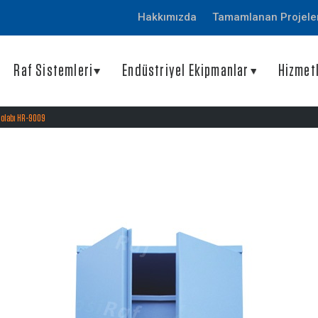
Hakkımızda
Tamamlanan Projele
Raf Sistemleri
Endüstriyel Ekipmanlar
Hizmet
olabı HR-9009