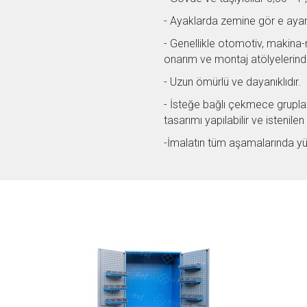
- Ayaklarda zemine gör e ayarla
- Genellikle otomotiv, makina
onarım ve montaj atölyelerinde 
- Uzun ömürlü ve dayanıklıdır.
- İsteğe bağlı çekmece grupları u
tasarımı yapılabilir ve istenil
-İmalatın tüm aşamalarında yüks